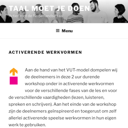
Ga
TAAL MOET JE DOEN
naar
Actief met de Nederlandse taal
de
inhoud
Menu
ACTIVERENDE WERKVORMEN
Aan de hand van het VUT-model dompelen wij
de deelnemers in deze 2 uur durende
workshop onder in activerende werkvormen
voor de verschillende fases van de les en voor
de verschillende vaardigheden (lezen, luisteren,
spreken en schrijven). Aan het einde van de workshop
zijn de deelnemers geïnspireerd en toegerust om zelf
allerlei activerende speelse werkvormen in hun eigen
werk te gebruiken.