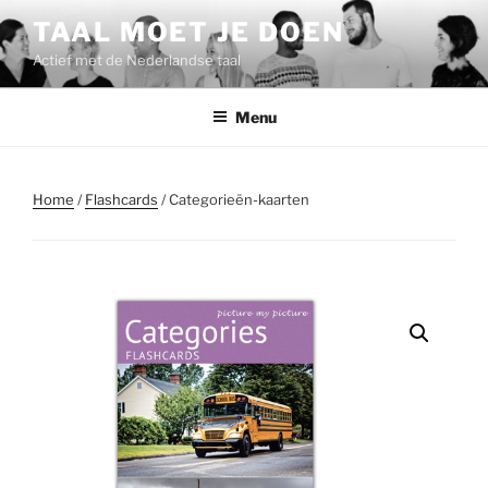
Ga
TAAL MOET JE DOEN
naar
Actief met de Nederlandse taal
de
inhoud
Menu
Home
/
Flashcards
/ Categorieën-kaarten