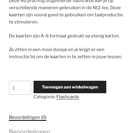
Deze 40 prachtig uitgevoerde flashcards kan je op
verschillende manieren gebruiken in de Nt2-les. Deze
kaarten zijn vooral goed te gebruiken om taalproductie
te stimuleren.
De kaarten zijn A-6 formaat gedrukt op stevig karton.
Ze zitten in een mooi doosje en je krijgt er een
instructie bij om de kaarten in te zetten in jouw lessen.
Emotie
Toevoegen aan winkelwagen
-
Categorie:
Flashcards
kaarten
aantal
Beoordelingen (0)
Beoordelingen